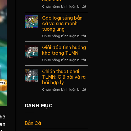
đạn
Chức năng bình luận bị tắt
ở
bắn
Hướng
cá
dẫn
đặc
Các loại súng bắn
31
nâng
biệt
cá và sức mạnh
Th7
cấp
(Laze,
tương ứng
súng
Lửa…)
Chức năng bình luận bị tắt
ở
bắn
Các
cá
loại
hiệu
Giải đáp tình huống
31
súng
quả
khó trong TLMN
Th7
bắn
Chức năng bình luận bị tắt
ở
cá
Giải
và
đáp
Chiến thuật chơi
sức
31
tình
mạnh
TLMN: Giữ bài và ra
Th7
huống
tương
bài hợp lý
khó
ứng
Chức năng bình luận bị tắt
ở
trong
Chiến
TLMN
thuật
chơi
DANH MỤC
TLMN:
Giữ
phổ
bài
Bắn Cá
hen
và
ra