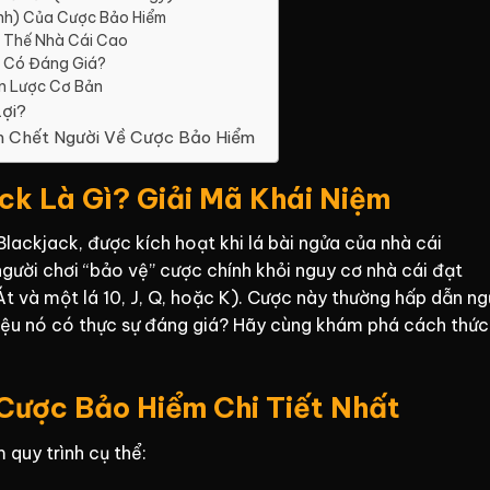
ịnh) Của Cược Bảo Hiểm
i Thế Nhà Cái Cao
” Có Đáng Giá?
n Lược Cơ Bản
ợi?
m Chết Người Về Cược Bảo Hiểm
ck Là Gì? Giải Mã Khái Niệm
lackjack, được kích hoạt khi lá bài ngửa của nhà cái
người chơi “bảo vệ” cược chính khỏi nguy cơ nhà cái đạt
 Át và một lá 10, J, Q, hoặc K). Cược này thường hấp dẫn ng
liệu nó có thực sự đáng giá? Hãy cùng khám phá cách thức
 Cược Bảo Hiểm Chi Tiết Nhất
quy trình cụ thể: