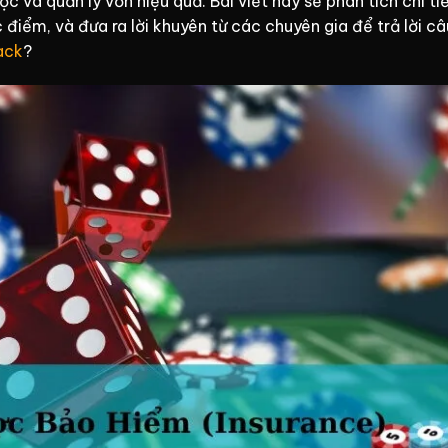
ợc và quản lý vốn hiệu quả. Bài viết này sẽ phân tích chi ti
c điểm, và đưa ra lời khuyên từ các chuyên gia để trả lời câ
ack
?