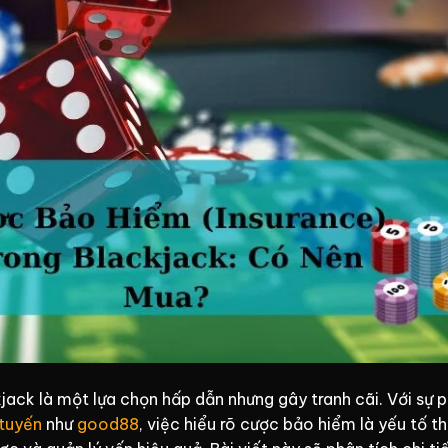
ack là một lựa chọn hấp dẫn nhưng gây tranh cãi. Với sự 
 tuyến
như
good88
, việc hiểu rõ cược bảo hiểm là yếu tố t