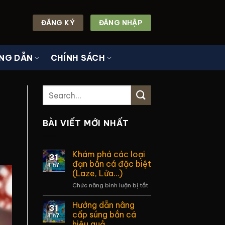
ĐĂNG KÝ
ĐĂNG NHẬP
NG DẪN
CHÍNH SÁCH
BÀI VIẾT MỚI NHẤT
Khám phá các loại
31
đạn bắn cá đặc biệt
Th7
(Laze, Lửa…)
Chức năng bình luận bị tắt
ở
Khám
phá
Hướng dẫn nâng
31
các
cấp súng bắn cá
Th7
loại
hiệu quả