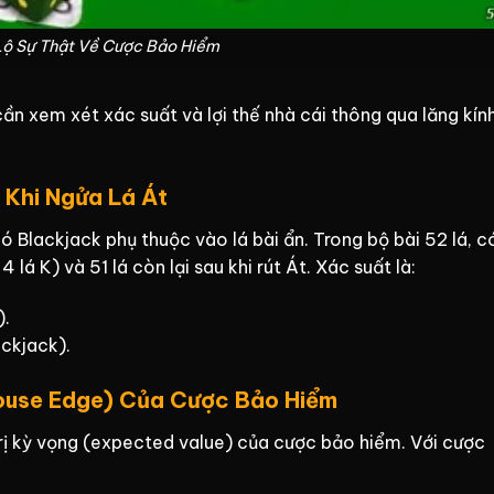
Lộ Sự Thật Về Cược Bảo Hiểm
n xem xét xác suất và lợi thế nhà cái thông qua lăng kín
 Khi Ngửa Lá Át
 có Blackjack phụ thuộc vào lá bài ẩn. Trong bộ bài 52 lá, c
 4 lá K) và 51 lá còn lại sau khi rút Át. Xác suất là:
).
ckjack).
House Edge) Của Cược Bảo Hiểm
 trị kỳ vọng (expected value) của cược bảo hiểm. Với cược