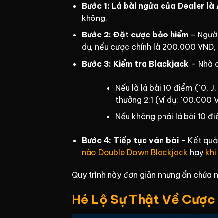
Bước 1: Lá bài ngửa của Dealer là 
không.
Bước 2: Đặt cược bảo hiểm
– Người
dụ, nếu cược chính là 200.000 VND,
Bước 3: Kiểm tra Blackjack
– Nhà cá
Nếu là lá bài 10 điểm (10, J
thưởng 2:1 (ví dụ: 100.000
Nếu không phải lá bài 10 đi
Bước 4: Tiếp tục ván bài
– Kết quả
nào Double Down Blackjack
hay
khi
Quy trình này đơn giản nhưng ẩn chứa n
Hé Lộ Sự Thật Về Cược