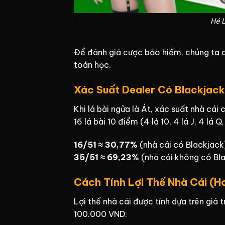
Hé 
Để đánh giá cược bảo hiểm, chúng ta cầ
toán học.
Xác Suất Dealer Có Blackjack
Khi lá bài ngửa là Át, xác suất nhà cái
16 lá bài 10 điểm (4 lá 10, 4 lá J, 4 lá Q,
16/51 ≈ 30,77%
(nhà cái có Blackjack
35/51 ≈ 69,23%
(nhà cái không có Bla
Cách Tính Lợi Thế Nhà Cái (
Lợi thế nhà cái được tính dựa trên giá
100.000 VND: